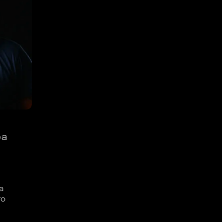
ра
а
го