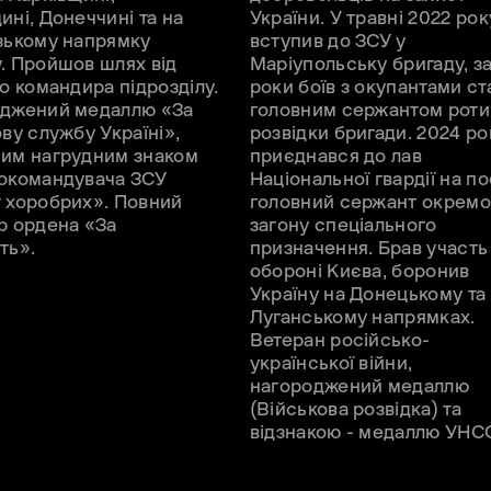
ині, Донеччині та на
України. У травні 2022 рок
зькому напрямку
вступив до ЗСУ у
. Пройшов шлях від
Маріупольську бригаду, за
до командира підрозділу.
роки боїв з окупантами ст
джений медаллю «За
головним сержантом роти
ову службу Україні»,
розвідки бригади. 2024 ро
им нагрудним знаком
приєднався до лав
окомандувача ЗСУ
Національної гвардії на п
 хоробрих». Повний
головний сержант окремо
р ордена «За
загону спеціального
ть».
призначення. Брав участь
обороні Києва, боронив
Україну на Донецькому та
Луганському напрямках.
Ветеран російсько-
української війни,
нагороджений медаллю
(Військова розвідка) та
відзнакою - медаллю УНС