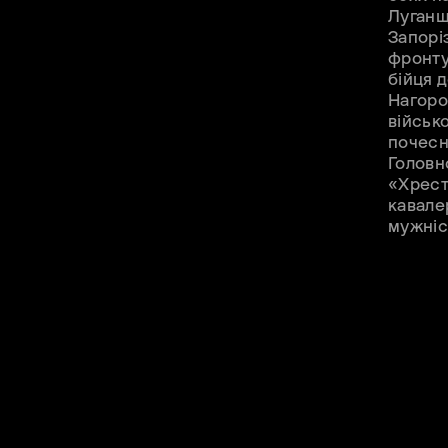
Луганщ
Запорі
фронту
бійця 
Нагоро
військ
почесн
Головн
«Хрест
кавале
мужніс