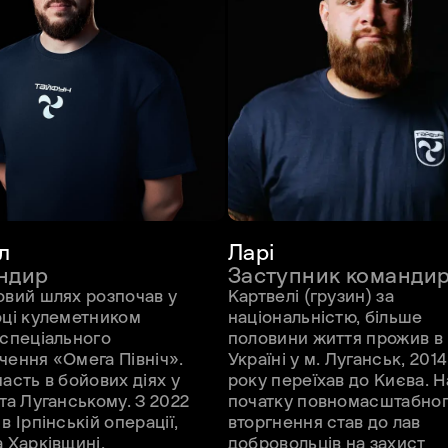
л
Ларі
ндир
Заступник команди
овий шлях розпочав у
Картвелі (грузин) за
оці кулеметником
національністю, більше
 спеціального
половини життя прожив в
чення «Омега Північ».
Україні у м. Луганськ, 2014
асть в бойових діях у
року переїхав до Києва. Н
 та Луганському. З 2022
початку повномасштабно
в Ірпінській операції,
вторгнення став до лав
а Харківщині,
добровольців на захист