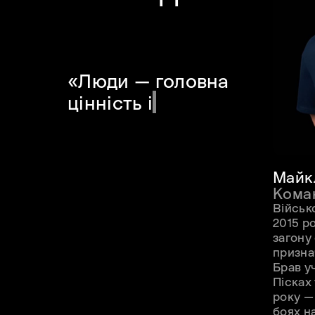
«
Люди — головна
цінність і рушійна
сил
Майк
Кома
Військ
2015 р
загону
призна
Брав уч
Пісках
року — 
боях н