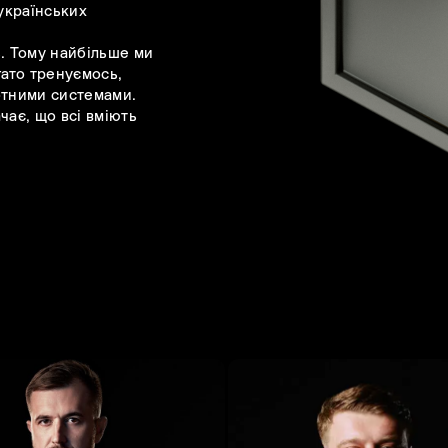
українських
ь. Тому найбільше ми
гато тренуємось,
отними системами.
чає, що всі вміють