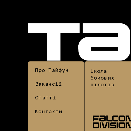
Про Тайфун
Школа
бойових
Вакансії
пілотів
Статті
Контакти