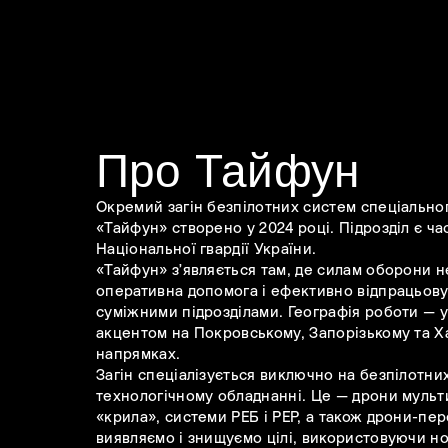
Про Тайфун
Окремий загін безпілотних систем спеціально
«Тайфун» створено у 2024 році. Підрозділ є ч
Національної гвардії України.
«Тайфун» зʼявляється там, де силам оборони н
оперативна допомога і ефективно відпрацьову
суміжними підрозділами. Географія роботи — ус
акцентом на Покровському, Запорізькому та Х
напрямках.
Загін спеціалізується виключно на безпілотних
технологічному обладнанні. Це — дрони мульт
«крила», системи РЕБ і РЕР, а також дрони-пе
виявляємо і знищуємо цілі, використовуючи но