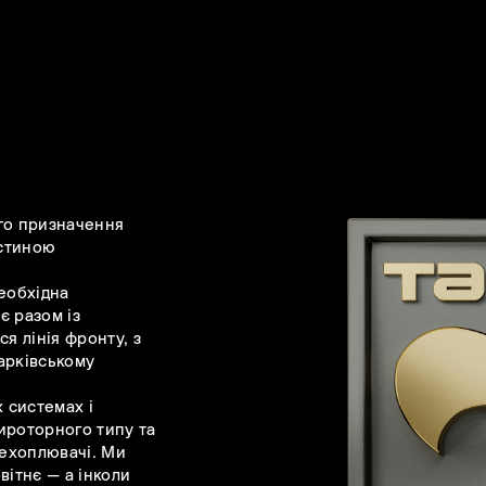
го призначення
астиною
еобхідна
є разом із
я лінія фронту, з
арківському
 системах і
ироторного типу та
рехоплювачі. Ми
вітнє — а інколи