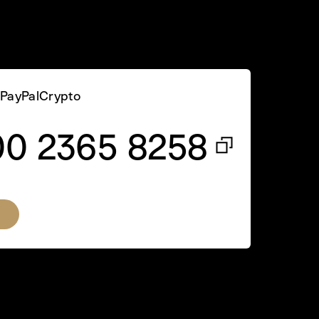
PayPal
Crypto
00 2365 8258
и