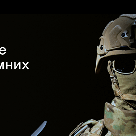
е
мних