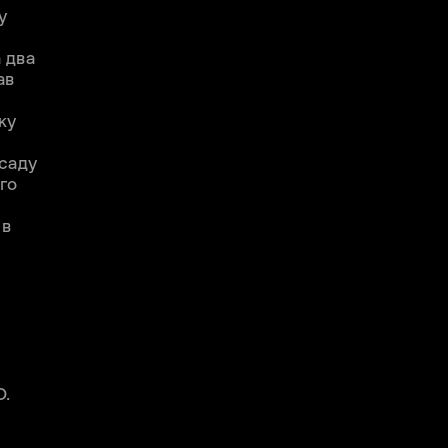
у
 два
ав
ку
осаду
го
 в
О.