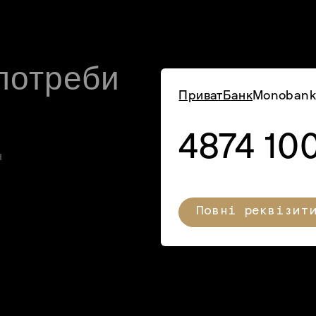
потреби
ПриватБанк
Monobank
4874 10
н
Повні реквізит